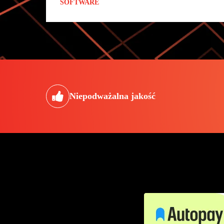
SOFTWARE
Niepodważalna jakość