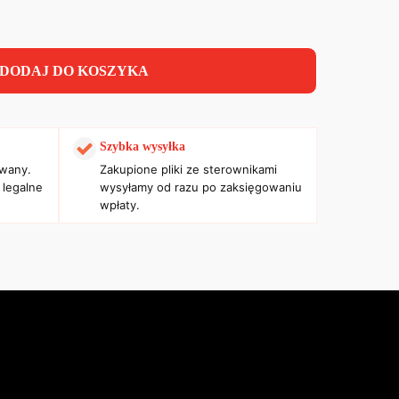
DODAJ DO KOSZYKA
Szybka wysyłka
owany.
Zakupione pliki ze sterownikami
 legalne
wysyłamy od razu po zaksięgowaniu
wpłaty.