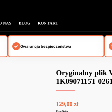
O NAS
BLOG
KONTAKT
Gwarancja bezpieczeństwa
Oryginalny plik
1K0907115T 0261
129,00
zł
Cena Netto