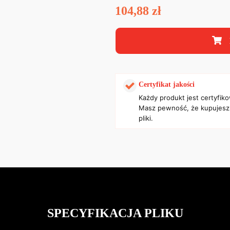
104,88
zł
Certyfikat jakości
Każdy produkt jest certyfik
Masz pewność, że kupujesz
pliki.
SPECYFIKACJA PLIKU