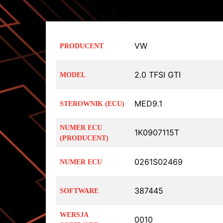
VW
PRODUCENT
2.0 TFSI GTI
MODEL
MED9.1
STEROWNIK (ECU)
NUMER ECU
1K0907115T
(PRODUCENT)
0261S02469
NUMER ECU
387445
SOFTWARE
WERSJA
0010