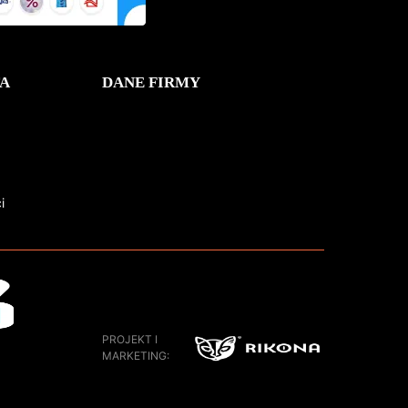
A
DANE FIRMY
i
PROJEKT I
MARKETING: