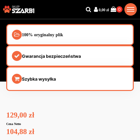
0,00
zł
100% oryginalny plik
Gwarancja bezpieczeństwa
Szybka wysyłka
129,00
zł
Cena Netto
104,88
zł