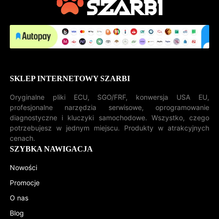
SKLEP INTERNETOWY SZARBI
Oryginalne pliki ECU, SGO/FRF, konwersja USA EU,
profesjonalne narzędzia serwisowe, oprogramowanie
diagnostyczne i kluczyki samochodowe. Wszystko, czego
potrzebujesz w jednym miejscu. Produkty w atrakcyjnych
cenach.
SZYBKA NAWIGACJA
Nowości
Promocje
O nas
Blog