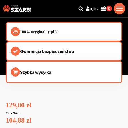
0,00
zł
100% oryginalny plik
Gwarancja bezpieczeństwa
Szybka wysyłka
129,00
zł
Cena Netto
104,88
zł