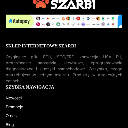
SKLEP INTERNETOWY SZARBI
Oryginalne pliki ECU, SGO/FRF, konwersja USA EU,
profesjonalne narzędzia serwisowe, oprogramowanie
diagnostyczne i kluczyki samochodowe. Wszystko, czego
potrzebujesz w jednym miejscu. Produkty w atrakcyjnych
cenach.
SZYBKA NAWIGACJA
Nowości
Promocje
O nas
Blog