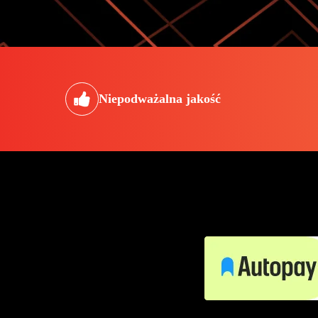
Niepodważalna jakość