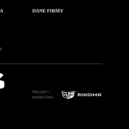
A
DANE FIRMY
i
PROJEKT I
MARKETING: