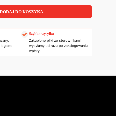
DODAJ DO KOSZYKA
Szybka wysyłka
owany.
Zakupione pliki ze sterownikami
 legalne
wysyłamy od razu po zaksięgowaniu
wpłaty.