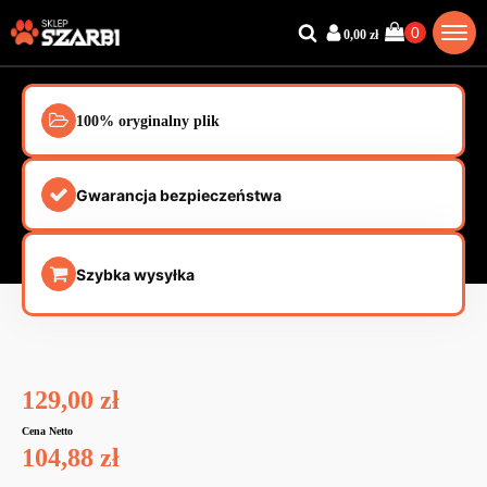
0,00
zł
100% oryginalny plik
Gwarancja bezpieczeństwa
Szybka wysyłka
129,00
zł
Cena Netto
104,88
zł