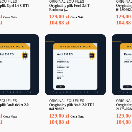
ECU FILES
ORIGINAL ECU FILES
ORIGINAL
plik Opel 1.6 CDTi
Oryginalny plik Ford 2.3 T
Oryginaln
Ecoboost (...
04L90602..
zł
129,00
zł
129,0
Cena Netto
Cena Netto
zł
104,88
zł
104,8
ECU FILES
ORIGINAL ECU FILES
ORIGINAL
plik Audi ticket 2.0
Oryginalny plik Audi 2.0 TDI
Oryginaln
04L90602...
21175-078
zł
129,00
zł
129,0
Cena Netto
Cena Netto
zł
104,88
zł
104,8