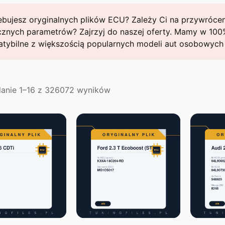
ebujesz oryginalnych plików ECU? Zależy Ci na przywróceni
cznych parametrów? Zajrzyj do naszej oferty. Mamy w 100% 
tybilne z większością popularnych modeli aut osobowych 
Posortowane
lanie 1–16 z 326072 wyników
według
najnowszych