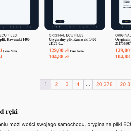
ECU FILES
ORIGINAL ECU FILES
ORIGINAL
 plik Kawasaki 1400
Oryginalny plik Kawasaki 1400
Oryginaln
21175-0...
21175ï¼07
zł
129,00
zł
129,0
Cena Netto
Cena Netto
zł
104,88
zł
104,8
1
2
3
4
20 378
20 3
…
d ręki
niu możliwości swojego samochodu, oryginalne pliki EC