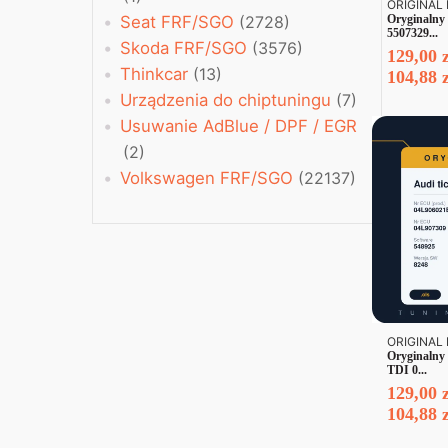
ORIGINAL 
Oryginalny 
Seat FRF/SGO
(2728)
5507329...
Skoda FRF/SGO
(3576)
129,00
Thinkcar
(13)
104,88
Urządzenia do chiptuningu
(7)
Usuwanie AdBlue / DPF / EGR
(2)
Volkswagen FRF/SGO
(22137)
ORIGINAL 
Oryginalny 
TDI 0...
129,00
104,88