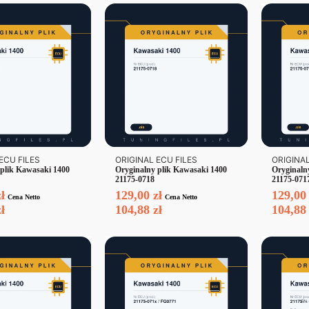
ECU FILES
ORIGINAL ECU FILES
ORIGINAL
 plik Kawasaki 1400
Oryginalny plik Kawasaki 1400
Oryginaln
21175-0718
21175-071
zł
129,00
zł
129,0
Cena Netto
Cena Netto
zł
104,88
zł
104,8