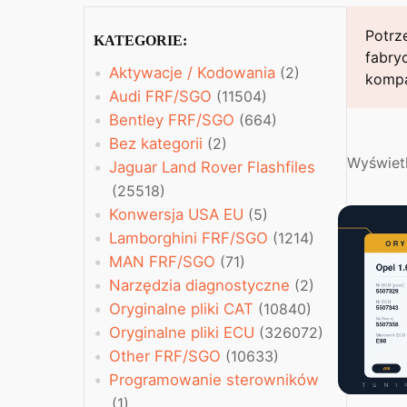
Potrz
KATEGORIE:
fabry
Aktywacje / Kodowania
(2)
kompa
Audi FRF/SGO
(11504)
Bentley FRF/SGO
(664)
Bez kategorii
(2)
Wyświet
Jaguar Land Rover Flashfiles
(25518)
Konwersja USA EU
(5)
Lamborghini FRF/SGO
(1214)
MAN FRF/SGO
(71)
Narzędzia diagnostyczne
(2)
Oryginalne pliki CAT
(10840)
Oryginalne pliki ECU
(326072)
Other FRF/SGO
(10633)
Programowanie sterowników
(1)