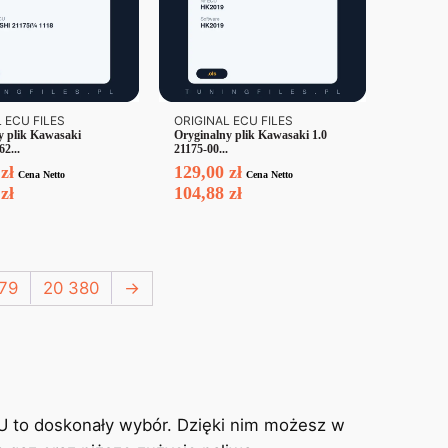
 ECU FILES
ORIGINAL ECU FILES
y plik Kawasaki
Oryginalny plik Kawasaki 1.0
62...
21175-00...
0
zł
129,00
zł
Cena Netto
Cena Netto
8
zł
104,88
zł
79
20 380
→
U to doskonały wybór. Dzięki nim możesz w