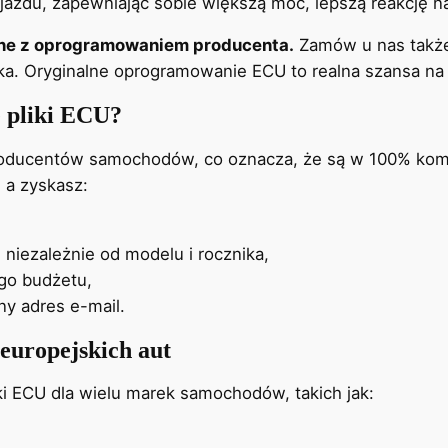
azdu, zapewniając sobie większą moc, lepszą reakcję na
dne z oprogramowaniem producenta.
Zamów u nas także
ika. Oryginalne oprogramowanie ECU to realna szansa na
 pliki ECU?
roducentów samochodów, co oznacza, że są w 100% kom
 a zyskasz:
niezależnie od modelu i rocznika,
ego budżetu,
y adres e-mail.
uropejskich aut
ki ECU dla wielu marek samochodów, takich jak: