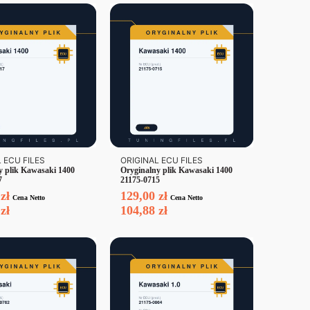
 ECU FILES
ORIGINAL ECU FILES
y plik Kawasaki 1400
Oryginalny plik Kawasaki 1400
7
21175-0715
0
zł
129,00
zł
Cena Netto
Cena Netto
8
zł
104,88
zł