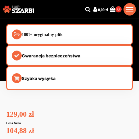
0,00
zł
100% oryginalny plik
Gwarancja bezpieczeństwa
Szybka wysyłka
129,00
zł
Cena Netto
104,88
zł