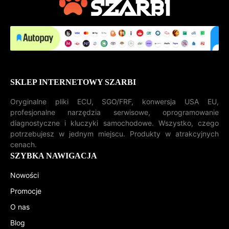
SKLEP INTERNETOWY SZARBI
Oryginalne pliki ECU, SGO/FRF, konwersja USA EU,
profesjonalne narzędzia serwisowe, oprogramowanie
diagnostyczne i kluczyki samochodowe. Wszystko, czego
potrzebujesz w jednym miejscu. Produkty w atrakcyjnych
cenach.
SZYBKA NAWIGACJA
Nowości
Promocje
O nas
Blog