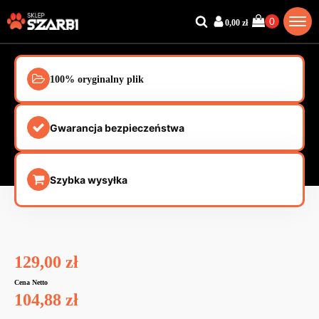
0,00
zł
100% oryginalny plik
Gwarancja bezpieczeństwa
Szybka wysyłka
129,00
zł
Cena Netto
104,88
zł