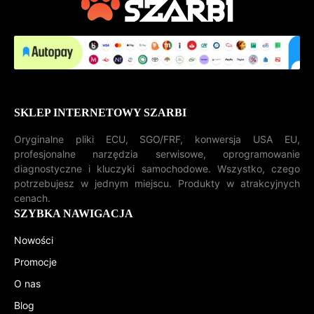
SKLEP INTERNETOWY SZARBI
Oryginalne pliki ECU, SGO/FRF, konwersja USA EU,
profesjonalne narzędzia serwisowe, oprogramowanie
diagnostyczne i kluczyki samochodowe. Wszystko, czego
potrzebujesz w jednym miejscu. Produkty w atrakcyjnych
cenach.
SZYBKA NAWIGACJA
Nowości
Promocje
O nas
Blog