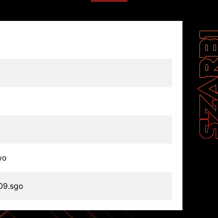
wo
09.sgo