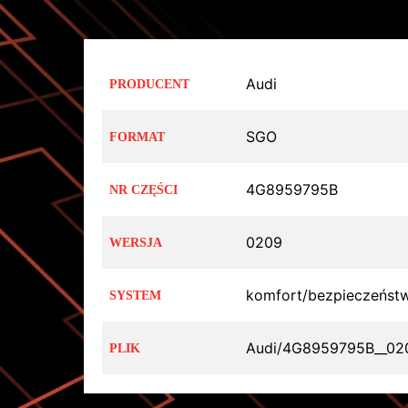
Audi
PRODUCENT
SGO
FORMAT
4G8959795B
NR CZĘŚCI
0209
WERSJA
komfort/bezpieczeńst
SYSTEM
Audi/4G8959795B__02
PLIK