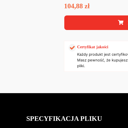
104,88
zł
Certyfikat jakości
Każdy produkt jest certyfik
Masz pewność, że kupujesz
pliki.
SPECYFIKACJA PLIKU