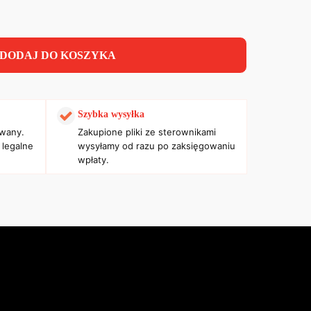
DODAJ DO KOSZYKA
Szybka wysyłka
owany.
Zakupione pliki ze sterownikami
 legalne
wysyłamy od razu po zaksięgowaniu
wpłaty.