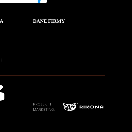
A
DANE FIRMY
i
PROJEKT I
MARKETING: