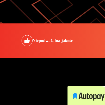
Niepodważalna jakość