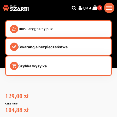
0,00
zł
100% oryginalny plik
Gwarancja bezpieczeństwa
Szybka wysyłka
129,00
zł
Cena Netto
104,88
zł