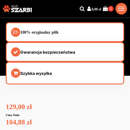
0,00
zł
100% oryginalny plik
Gwarancja bezpieczeństwa
Szybka wysyłka
129,00
zł
Cena Netto
104,88
zł