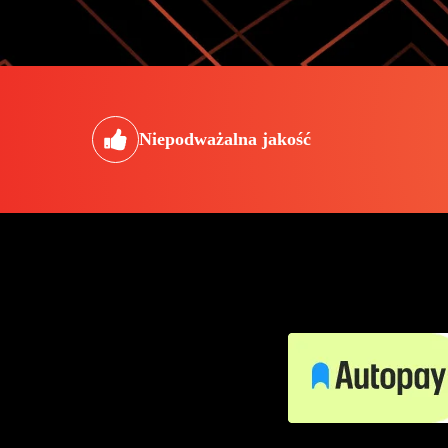
Niepodważalna jakość