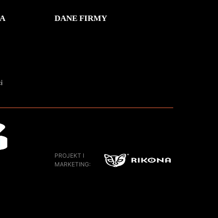
A
DANE FIRMY
i
PROJEKT I
MARKETING: