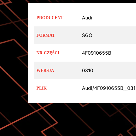
Audi
PRODUCENT
SGO
FORMAT
4F0910655B
NR CZĘŚCI
0310
WERSJA
Audi/4F0910655B__031
PLIK