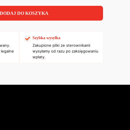
DODAJ DO KOSZYKA
Szybka wysyłka
owany.
Zakupione pliki ze sterownikami
 legalne
wysyłamy od razu po zaksięgowaniu
wpłaty.