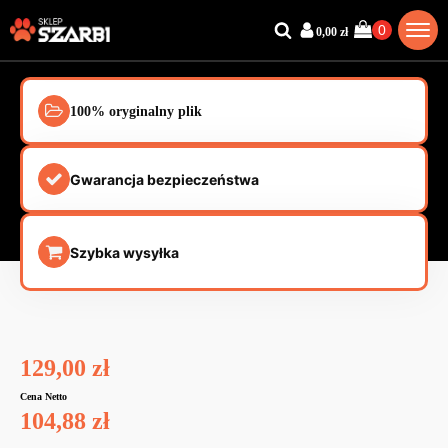
0,00
zł
100% oryginalny plik
Gwarancja bezpieczeństwa
Szybka wysyłka
129,00
zł
Cena Netto
104,88
zł