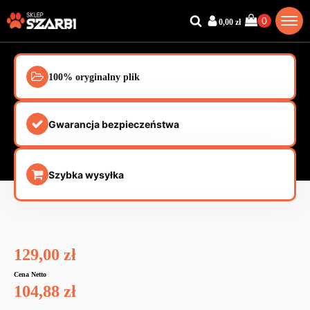
0,00
zł
100% oryginalny plik
Gwarancja bezpieczeństwa
Szybka wysyłka
129,00
zł
Cena Netto
104,88
zł