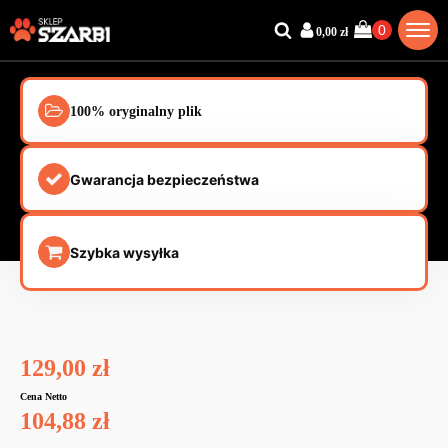
0,00
zł
100% oryginalny plik
Gwarancja bezpieczeństwa
Szybka wysyłka
129,00
zł
Cena Netto
104,88
zł