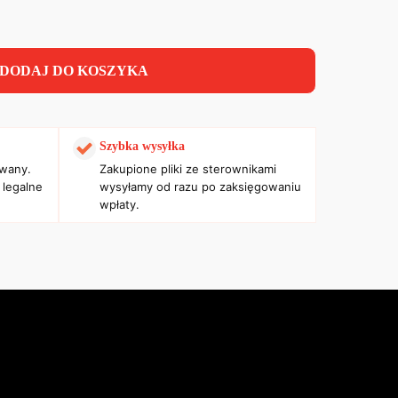
DODAJ DO KOSZYKA
Szybka wysyłka
owany.
Zakupione pliki ze sterownikami
 legalne
wysyłamy od razu po zaksięgowaniu
wpłaty.