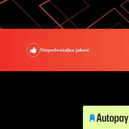
Niepodważalna jakość