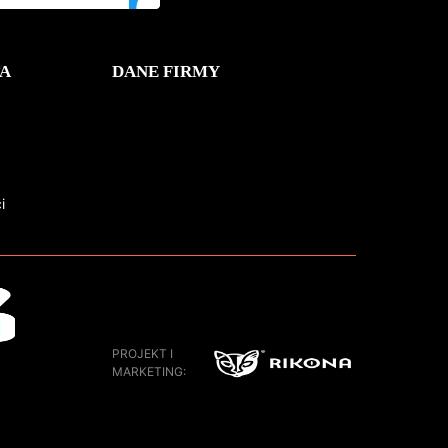
A
DANE FIRMY
i
PROJEKT I
MARKETING: