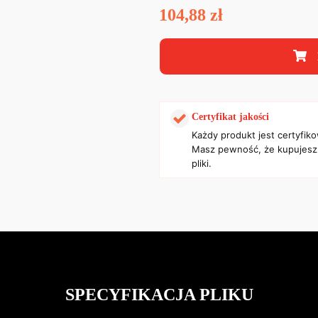
104,88
zł
Certyfikat jakości
Każdy produkt jest certyfik
Masz pewność, że kupujesz
pliki.
SPECYFIKACJA PLIKU