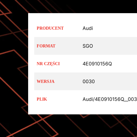
Audi
PRODUCENT
SGO
FORMAT
4E0910156Q
NR CZĘŚCI
0030
WERSJA
Audi/4E0910156Q__003
PLIK