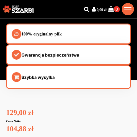
0,00
zł
100% oryginalny plik
Gwarancja bezpieczeństwa
Szybka wysyłka
129,00
zł
Cena Netto
104,88
zł